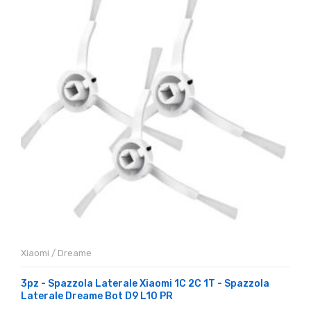
Xiaomi / Dreame
3pz - Spazzola Laterale Xiaomi 1C 2C 1T - Spazzola
Laterale Dreame Bot D9 L10 PR